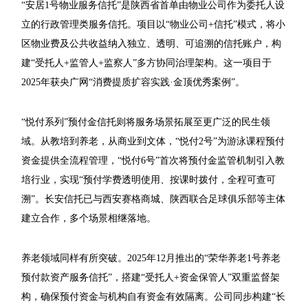
“安居1号物业服务信托”是陕西省首单由物业公司作为委托人设
立的行政管理类服务信托。项目以“物业公司+信托”模式，将小
区物业费及公共收益纳入独立、透明、可追溯的信托账户，构
建“受托人+监管人+监察人”多方协同治理架构。这一项目于
2025年获央广网“消费提质扩容实践·金顶优秀案例”。
“悦付系列”预付金信托则将服务场景拓展至更广泛的民生领
域。从教培到养老，从商业到文体，“悦付2号”为游泳课程预付
资金提供全流程管理，“悦付6号”首次将预付金监管机制引入教
培行业，实现“预付学费透明使用、按课时拨付，全程可查可
溯”。长安信托已与西安赛格商城、陕西联合足球俱乐部等主体
建立合作，多个场景相继落地。
养老领域同样有所突破。2025年12月推出的“荣华养老1号养老
预付款资产服务信托”，搭建“受托人+资金保管人”双重监督架
构，确保预付资金与机构自有资金有效隔离。公司同步构建“长