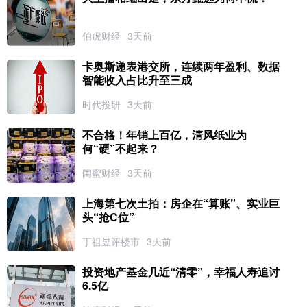
伯虎财经
3天前
卡奥斯递表港交所，连续两年盈利、数据
智能收入占比升至三成
时代投研
3天前
不合格！年销上百亿，清风纸业为
何“硬”不起来？
闺蜜财经
3天前
上海第七次土拍：房企在“算账”、实业巨
头“抢C位”
丁祖昱评楼市
3天前
投资地产基金几近“清零”，幸福人寿追讨
6.5亿