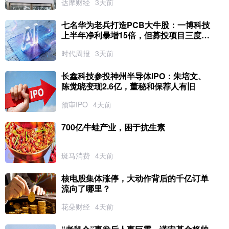
达摩财经
3天前
七名华为老兵打造PCB大牛股：一博科技
上半年净利暴增15倍，但募投项目三度延
期，进度不足六成
时代周报
3天前
长鑫科技参投神州半导体IPO：朱培文、
陈觉晓变现2.6亿，董秘和保荐人有旧
预审IPO
4天前
700亿牛蛙产业，困于抗生素
斑马消费
4天前
核电股集体涨停，大动作背后的千亿订单
流向了哪里？
花朵财经
4天前