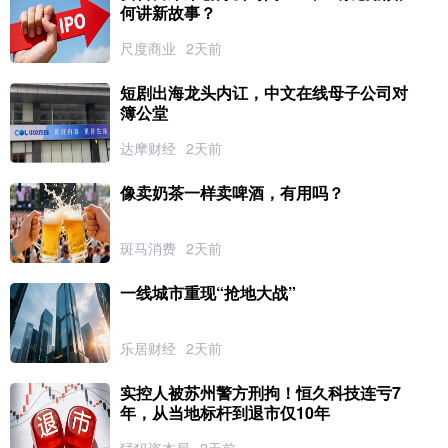
何讲新故事？
尺度商业
2天前
短剧出海龙头内讧，中文在线母子公司对
簿公堂
达摩财经
2天前
像卖奶茶一样卖啤酒，有用吗？
斑马消费
2天前
一线城市重现“抢地大战”
乐居财经
2天前
实控人被苏州警方刑拘！恒久科技连亏7
年，从当地标杆到退市仅10年