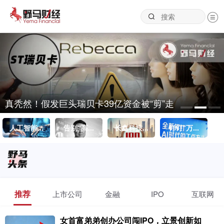
真秃然！假发巨头瑞贝卡39亿资金被“剪”走
人工智能...
告别“高...
长鑫科技...
钉钉“万...
联创光电“六雷齐发”，浙商证券明星分析师高位唱多惹火上
2天前
身？
推荐
上市公司
金融
IPO
互联网
女首富弟弟创办公司闯IPO，立景创新如