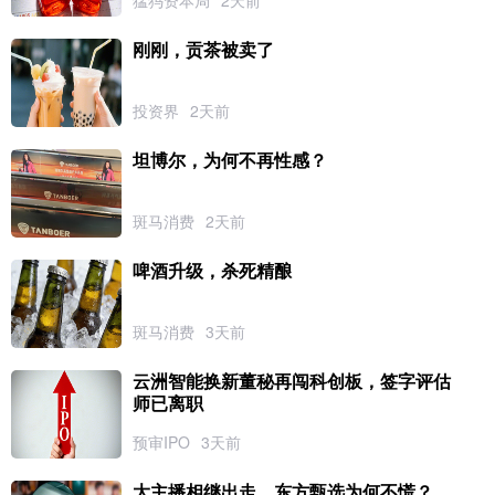
猛犸资本局
2天前
刚刚，贡茶被卖了
投资界
2天前
坦博尔，为何不再性感？
斑马消费
2天前
啤酒升级，杀死精酿
斑马消费
3天前
云洲智能换新董秘再闯科创板，签字评估
师已离职
预审IPO
3天前
大主播相继出走，东方甄选为何不慌？