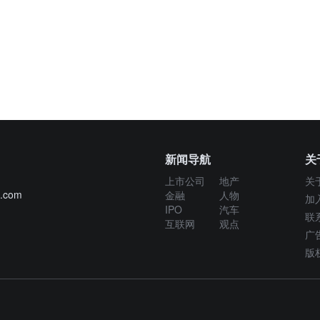
新闻导航
关
上市公司
地产
关
g.com
金融
人物
加
IPO
汽车
联
互联网
观点
广
版