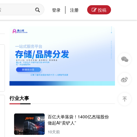
登录
注册
投稿
行业大事
百亿大单落袋！1400亿杰瑞股份
做起AI“卖铲人”
10天前