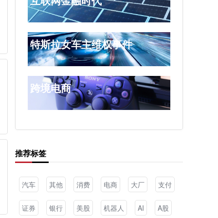
互联网金融时代
特斯拉女车主维权事件
跨境电商
推荐标签
汽车
其他
消费
电商
大厂
支付
证券
银行
美股
机器人
AI
A股