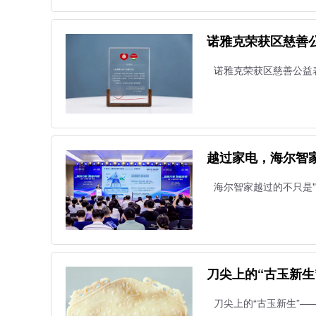
诺雅克荣获区慈善
诺雅克荣获区慈善公益
越过家电，海尔智家
海尔智家越过的不只是
刀尖上的“古玉新
刀尖上的“古玉新生”