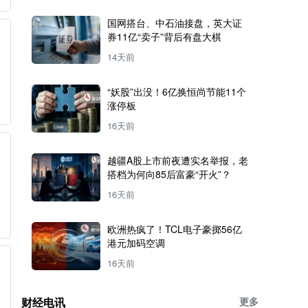
国网搭台、中石油接盘，英大证
券11亿“卖子”背后有盘大棋
14天前
“妖股”出没！6亿换恒尚节能11个
涨停板
16天前
越疆A股上市前夜遭实名举报，老
搭档为何向85后富豪“开火”？
16天前
欧洲热疯了！TCL电子豪掷56亿
港元加码空调
16天前
财经电讯
更多