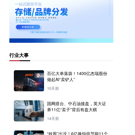
行业大事
百亿大单落袋！1400亿杰瑞股份
做起AI“卖铲人”
10天前
国网搭台、中石油接盘，英大证
券11亿“卖子”背后有盘大棋
14天前
“妖股”出没！6亿换恒尚节能11个