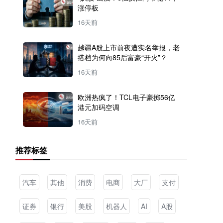
涨停板
16天前
越疆A股上市前夜遭实名举报，老
搭档为何向85后富豪“开火”？
16天前
欧洲热疯了！TCL电子豪掷56亿
港元加码空调
16天前
推荐标签
汽车
其他
消费
电商
大厂
支付
证券
银行
美股
机器人
AI
A股