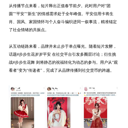
从传播节点来看，短片释出正值春节前夕。此时用户对“团
圆”“平安”“新生”的情感需求处于全年峰值。平安信用卡将生
肖、国风、家国情怀与个人奋斗编织进同一叙事流，精准锚定
了社会情绪的共振点。
从互动链路来看，品牌并未止步于单点曝光。随着短片发酵，
话题#步步生花岁岁平安 在社交平台引发多圈层讨论；衍生挑
战#步步生花舞 则将静态的祝福转化为动态的参与。用户从“观
看者”变为“传递者”，完成了从品牌传播到社交货币的跨越。