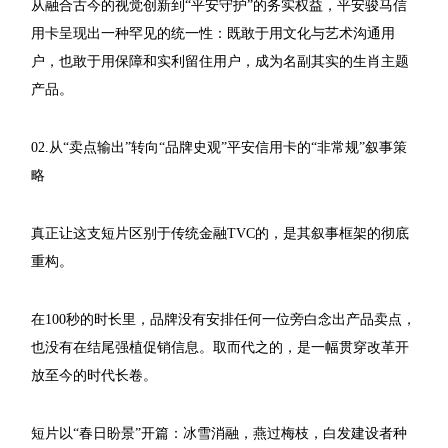
从融合古今的视觉创新到“平安守护”的务实权益，平安骏马信
用卡呈现出一种罕见的统一性：既敢于用文化与艺术沟通用
户，也敢于用保障和实利留住用户，成为名副其实的生肖主题
产品。
02.从“卖点输出”转向“品牌史观”平安信用卡的“非常规”叙事策
略
真正让这支短片区别于传统金融TVC的，是其叙事框架的彻底
重构。
在100秒的时长里，品牌没有安排任何一位旁白念出产品卖点，
也没有在结尾强植促销信息。取而代之的，是一幅贯穿改革开
放至今的时代长卷。
短片以“春日盼景”开篇：冰雪消融，燕过梅枝，白发建设者种