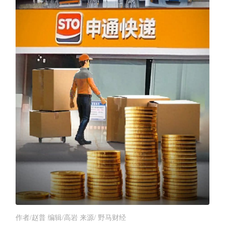
作者/赵普 编辑/高岩 来源/ 野马财经