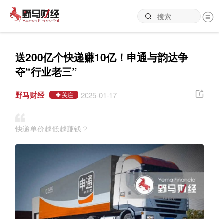
送200亿个快递赚10亿！申通与韵达争
夺“行业老三”
野马财经
2025-01-17
关注
快递单价越低越赚钱？