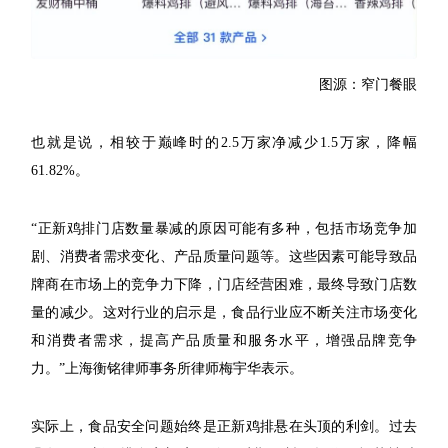
图源：窄门餐眼
也就是说，相较于巅峰时的2.5万家净减少1.5万家，降幅
61.82%。
“正新鸡排门店数量暴减的原因可能有多种，包括市场竞争加
剧、消费者需求变化、产品质量问题等。这些因素可能导致品
牌商在市场上的竞争力下降，门店经营困难，最终导致门店数
量的减少。这对行业的启示是，食品行业应不断关注市场变化
和消费者需求，提高产品质量和服务水平，增强品牌竞争
力。”上海衡铭律师事务所律师梅宇华表示。
实际上，食品安全问题始终是正新鸡排悬在头顶的利剑。过去