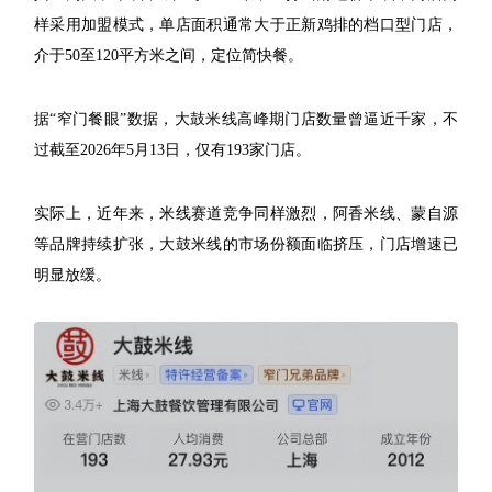
样采用加盟模式，单店面积通常大于正新鸡排的档口型门店，
介于50至120平方米之间，定位简快餐。
据“窄门餐眼”数据，大鼓米线高峰期门店数量曾逼近千家，不
过截至2026年5月13日，仅有193家门店。
实际上，近年来，米线赛道竞争同样激烈，阿香米线、蒙自源
等品牌持续扩张，大鼓米线的市场份额面临挤压，门店增速已
明显放缓。