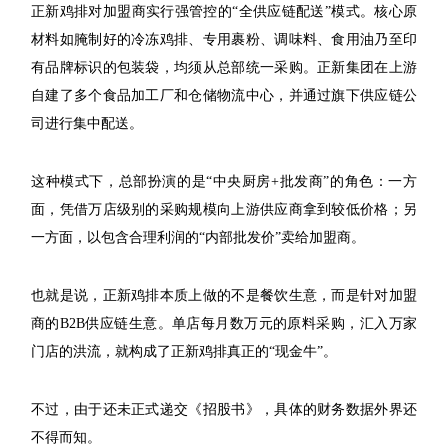
正新鸡排对加盟商实行强管控的“全供应链配送”模式。核心原
材料如腌制好的冷冻鸡排、专用裹粉、调味料、食用油乃至印
有品牌标识的包装袋，均须从总部统一采购。正新集团在上游
自建了多个食品加工厂和仓储物流中心，并通过旗下供应链公
司进行集中配送。
这种模式下，总部扮演的是“中央厨房+批发商”的角色：一方
面，凭借万店级别的采购规模向上游供应商拿到较低价格；另
一方面，以包含合理利润的“内部批发价”卖给加盟商。
也就是说，正新鸡排本质上做的不是餐饮生意，而是针对加盟
商的B2B供应链生意。单店每月数万元的原料采购，汇入万家
门店的洪流，就构成了正新鸡排真正的“现金牛”。
不过，由于还未正式递交《招股书》，具体的财务数据外界还
不得而知。