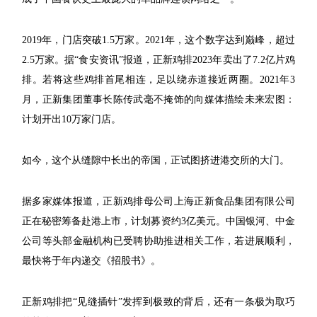
2019年，门店突破1.5万家。2021年，这个数字达到巅峰，超过
2.5万家。据“食安资讯”报道，正新鸡排2023年卖出了7.2亿片鸡
排。若将这些鸡排首尾相连，足以绕赤道接近两圈。2021年3
月，正新集团董事长陈传武毫不掩饰的向媒体描绘未来宏图：
计划开出10万家门店。
如今，这个从缝隙中长出的帝国，正试图挤进港交所的大门。
据多家媒体报道，正新鸡排母公司上海正新食品集团有限公司
正在秘密筹备赴港上市，计划募资约3亿美元。中国银河、中金
公司等头部金融机构已受聘协助推进相关工作，若进展顺利，
最快将于年内递交《招股书》。
正新鸡排把“见缝插针”发挥到极致的背后，还有一条极为取巧