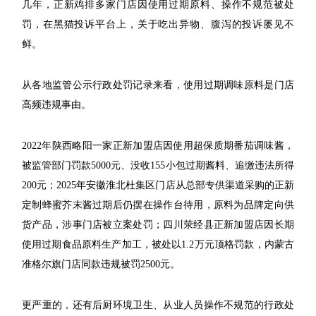
几年，正新鸡排多家门店因使用过期原料、操作不规范被处
罚，在黑猫投诉平台上，关于吃出异物、腹泻的投诉屡见不
鲜。
从各地监管公示行政处罚记录来看，使用过期调味原料是门店
高频违规事由。
2022年陕西略阳一家正新加盟店因使用超保质期番茄调味酱，
被监管部门罚款5000元、没收155小包过期酱料、追缴违法所得
200元；2025年安徽淮北杜集区门店从总部专供渠道采购的正新
定制蜂蜜芥末酱过期后仍摆在操作台待用，原料为品牌定向供
货产品，涉事门店被立案处罚；四川荥经县正新加盟店因长期
使用过期食品原料生产加工，被处以1.2万元顶格罚款，内蒙古
准格尔旗门店同款违规被罚2500元。
更严重的，还有后厨环境卫生、从业人员操作不规范的行政处