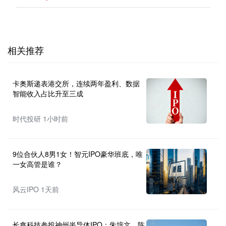
相关推荐
卡奥斯递表港交所，连续两年盈利、数据
智能收入占比升至三成
时代投研 1小时前
9位合伙人8男1女！智元IPO豪华班底，唯
一女高管是谁？
风云IPO 1天前
长鑫科技参投神州半导体IPO：朱培文、陈