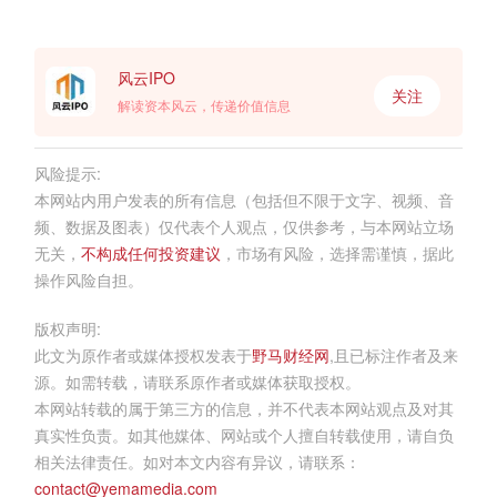
风云IPO
关注
解读资本风云，传递价值信息
风险提示:
本网站内用户发表的所有信息（包括但不限于文字、视频、音
频、数据及图表）仅代表个人观点，仅供参考，与本网站立场
无关，
不构成任何投资建议
，市场有风险，选择需谨慎，据此
操作风险自担。
版权声明:
此文为原作者或媒体授权发表于
野马财经网
,且已标注作者及来
源。如需转载，请联系原作者或媒体获取授权。
本网站转载的属于第三方的信息，并不代表本网站观点及对其
真实性负责。如其他媒体、网站或个人擅自转载使用，请自负
相关法律责任。如对本文内容有异议，请联系：
contact@yemamedia.com