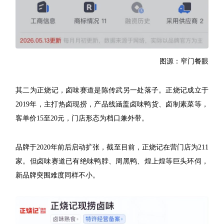
图源：窄门餐眼
其二为正烧记，卤味赛道是陈传武另一处落子。正烧记成立于
2019年，主打热卤现捞，产品线涵盖卤味鸭货、卤制素菜等，
客单价15至20元，门店形态为档口兼外带。
品牌于2020年前后启动扩张，截至目前，正烧记在营门店为211
家。但卤味赛道已有绝味鸭脖、周黑鸭、煌上煌等巨头环伺，
新品牌突围难度同样不小。