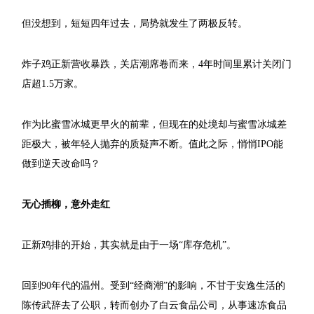
但没想到，短短四年过去，局势就发生了两极反转。
炸子鸡正新营收暴跌，关店潮席卷而来，4年时间里累计关闭门
店超1.5万家。
作为比蜜雪冰城更早火的前辈，但现在的处境却与蜜雪冰城差
距极大，被年轻人抛弃的质疑声不断。值此之际，悄悄IPO能
做到逆天改命吗？
无心插柳，意外走红
正新鸡排的开始，其实就是由于一场“库存危机”。
回到90年代的温州。受到“经商潮”的影响，不甘于安逸生活的
陈传武辞去了公职，转而创办了白云食品公司，从事速冻食品