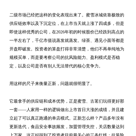
二级市场已经把这样的变化表现出来了。蜜雪冰城依靠极致的
供应链效率以及下沉定位，在上市当天就上涨了四成多，但是
即使这样优秀的公司，在2026年初的时候股价已经跌到高点的
一半左右了，千亿市值说蒸发就蒸发。绿茶、遇见小面等都是
开盘即破发。投资者的算盘打得非常清楚，他们不再单纯地为
规模买单，而是要考察公司的抗风险能力、盈利模式是否稳
定，以及公司是否有别人无法替代的核心竞争力。
用这样的尺子来衡量正新，问题就很明显了。
它最拿手的供应链和成本优势，正是蜜雪、古茗们玩得更好那
一套——人家用一样的逻辑做出上市首日大涨的成绩，并且建
立起了可以真正跑通的单店模式。正新怎么样？产品多年没有
更新迭代，食品安全事故频发，加盟管理失控，关店数量达到
上万家，这正好踩到了投资者目前最关心的三条红线：抗风险