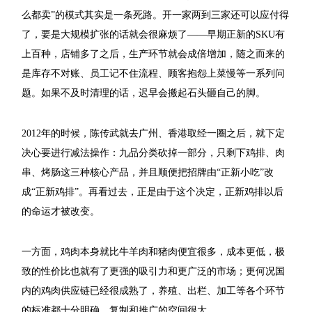
么都卖”的模式其实是一条死路。开一家两到三家还可以应付得
了，要是大规模扩张的话就会很麻烦了——早期正新的SKU有
上百种，店铺多了之后，生产环节就会成倍增加，随之而来的
是库存不对账、员工记不住流程、顾客抱怨上菜慢等一系列问
题。如果不及时清理的话，迟早会搬起石头砸自己的脚。
2012年的时候，陈传武就去广州、香港取经一圈之后，就下定
决心要进行减法操作：九品分类砍掉一部分，只剩下鸡排、肉
串、烤肠这三种核心产品，并且顺便把招牌由“正新小吃”改
成“正新鸡排”。再看过去，正是由于这个决定，正新鸡排以后
的命运才被改变。
一方面，鸡肉本身就比牛羊肉和猪肉便宜很多，成本更低，极
致的性价比也就有了更强的吸引力和更广泛的市场；更何况国
内的鸡肉供应链已经很成熟了，养殖、出栏、加工等各个环节
的标准都十分明确，复制和推广的空间很大。