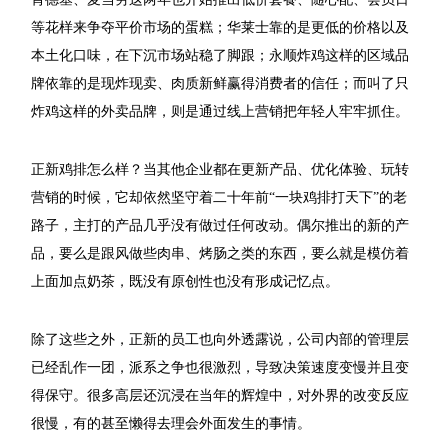
等花样来争夺平价市场的蛋糕；华莱士靠的是更低的价格以及
本土化口味，在下沉市场站稳了脚跟；永顺炸鸡这样的区域品
牌依靠的是现炸现卖、肉质新鲜赢得消费者的信任；而叫了只
炸鸡这样的外卖品牌，则是通过线上营销把年轻人牢牢抓住。
正新鸡排怎么样？当其他企业都在更新产品、优化体验、玩转
营销的时候，它却依然坚守着二十年前“一块鸡排打天下”的老
路子，主打的产品几乎没有做过任何改动。偶尔推出的新的产
品，要么是跟风做些肉串、烤肠之类的东西，要么就是模仿着
上面加点奶茶，既没有原创性也没有形成记忆点。
除了这些之外，正新的员工也向外透露说，公司内部的管理层
已经乱作一团，派系之争也很激烈，导致决策速度变慢并且变
得保守。很多高层还沉浸在当年的辉煌中，对外界的改变反应
很慢，有的甚至懒得去理会外面发生的事情。