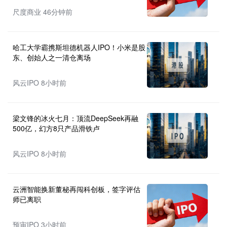
尺度商业 46分钟前
哈工大学霸携斯坦德机器人IPO！小米是股
东、创始人之一清仓离场
风云IPO 8小时前
梁文锋的冰火七月：顶流DeepSeek再融
500亿，幻方8只产品滑铁卢
风云IPO 8小时前
云洲智能换新董秘再闯科创板，签字评估
师已离职
预审IPO 3小时前