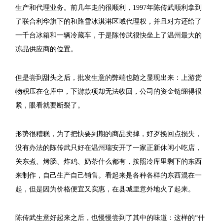
生产和代理业务。前几年走的很顺利，1997年陈传武顺利拿到
了联合利华旗下的和路雪冰淇淋区域代理权，并且对方还给了
一千台冰箱和一辆冷藏车，于是陈传武很快坐上了温州最大的
冻品供应商的位置。
但是尝到甜头之后，批发生意的弊端也随之显现出来：上游货
物积压在仓库中，下游款项却无法收回，公司的资金链绷得很
紧，眼看就要断裂了。
形势很糟糕，为了把快要到期的商品卖掉，好歹挽回点损失，
没有办法的陈传武只好在温州瑞安开了一家正新休闲小吃店，
关东煮、烤肠、炸鸡、奶茶什么都有，按照冷库里剩下的东西
来制作，自己生产自己销售。看起来是各种各样的东西混在一
起，但是因为价格便宜又实惠，在县城里意外地火了起来。
陈传武生意好起来之后，也慢慢尝到了其中的味道：这样的“什