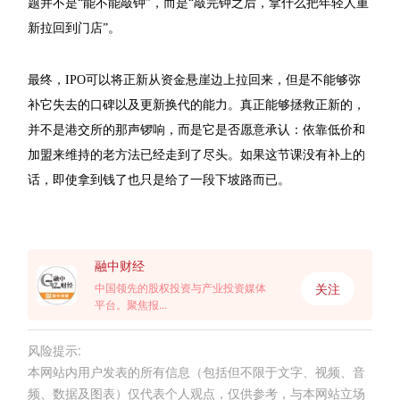
题并不是“能不能敲钟”，而是“敲完钟之后，拿什么把年轻人重
新拉回到门店”。
最终，IPO可以将正新从资金悬崖边上拉回来，但是不能够弥
补它失去的口碑以及更新换代的能力。真正能够拯救正新的，
并不是港交所的那声锣响，而是它是否愿意承认：依靠低价和
加盟来维持的老方法已经走到了尽头。如果这节课没有补上的
话，即使拿到钱了也只是给了一段下坡路而已。
融中财经
关注
中国领先的股权投资与产业投资媒体
平台。聚焦报...
风险提示:
本网站内用户发表的所有信息（包括但不限于文字、视频、音
频、数据及图表）仅代表个人观点，仅供参考，与本网站立场