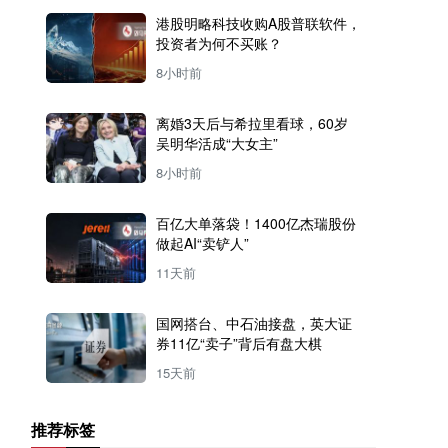
港股明略科技收购A股普联软件，
投资者为何不买账？
8小时前
离婚3天后与希拉里看球，60岁
吴明华活成“大女主”
8小时前
百亿大单落袋！1400亿杰瑞股份
做起AI“卖铲人”
11天前
国网搭台、中石油接盘，英大证
券11亿“卖子”背后有盘大棋
15天前
推荐标签