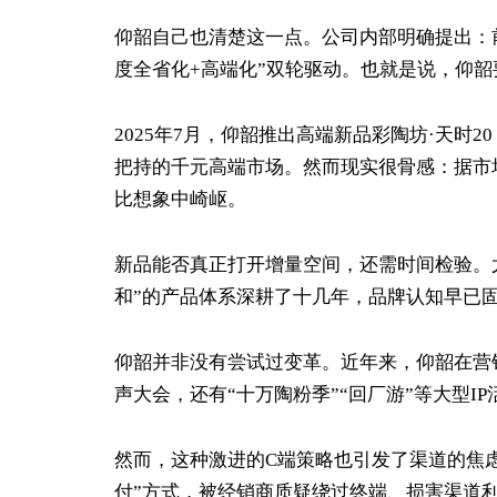
仰韶自己也清楚这一点。公司内部明确提出：前
度全省化+高端化”双轮驱动。也就是说，仰韶
2025年7月，仰韶推出高端新品彩陶坊·天时
把持的千元高端市场。然而现实很骨感：据市
比想象中崎岖。
新品能否真正打开增量空间，还需时间检验。尤
和”的产品体系深耕了十几年，品牌认知早已
仰韶并非没有尝试过变革。近年来，仰韶在营
声大会，还有“十万陶粉季”“回厂游”等大型I
然而，这种激进的C端策略也引发了渠道的焦虑
付”方式，被经销商质疑绕过终端、损害渠道利