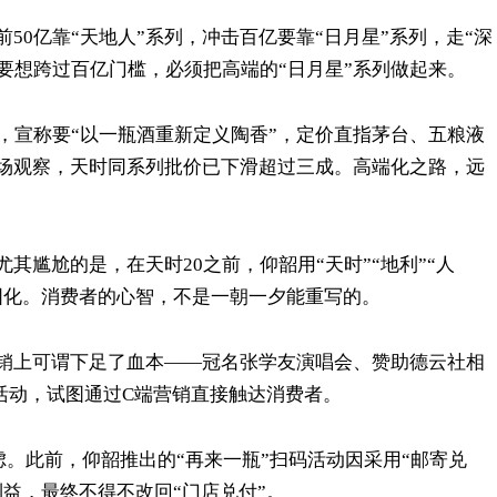
50亿靠“天地人”系列，冲击百亿要靠“日月星”系列，走“深
要想跨过百亿门槛，必须把高端的“日月星”系列做起来。
20，宣称要“以一瓶酒重新定义陶香”，定价直指茅台、五粮液
场观察，天时同系列批价已下滑超过三成。高端化之路，远
其尴尬的是，在天时20之前，仰韶用“天时”“地利”“人
固化。消费者的心智，不是一朝一夕能重写的。
销上可谓下足了血本——冠名张学友演唱会、赞助德云社相
P活动，试图通过C端营销直接触达消费者。
。此前，仰韶推出的“再来一瓶”扫码活动因采用“邮寄兑
益，最终不得不改回“门店兑付”。