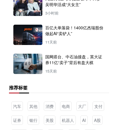
吴明华活成“大女主”
3小时前
百亿大单落袋！1400亿杰瑞股份
做起AI“卖铲人”
11天前
国网搭台、中石油接盘，英大证
券11亿“卖子”背后有盘大棋
15天前
推荐标签
汽车
其他
消费
电商
大厂
支付
证券
银行
美股
机器人
AI
A股