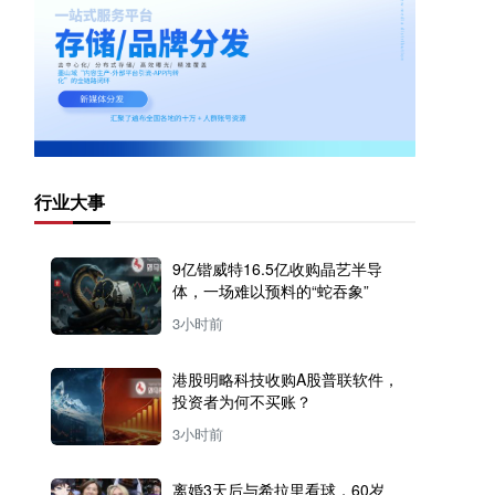
行业大事
9亿锴威特16.5亿收购晶艺半导
体，一场难以预料的“蛇吞象”
3小时前
港股明略科技收购A股普联软件，
投资者为何不买账？
3小时前
离婚3天后与希拉里看球，60岁