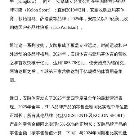
牛（Kingkow），同年，安踏成立合资公司在中国经营户外品
牌可隆（Kolon Sport）；直到2019年2月，安踏收购亚玛芬体
育，获始祖鸟、萨洛蒙等品牌；2025年，安踏又以2.9亿美元收
购德国户外品牌狼爪（JackWolfskin）。
通过这一系列收购，安踏形成了覆盖专业运动、时尚运动和户
外运动的多品牌格局。2024年，安踏体育与亚玛芬体育的营收
之和首次突破千亿元，达到1085.78亿元，使安踏成为继耐克、
阿迪达斯之后，全球第三家营收达到千亿规模的体育用品集
团。
近日，安踏体育发布了2025年第四季度及全年的最新营运表
现。2025年全年，FILA品牌产品的零售金额同比实现中单位数
正增长；所有其他品牌（包括DESCENTE及KOLON SPORT）
产品的零售金额同比实现45%-50%的正增长；安踏品牌产品的
零售金额（按零售价值计算，下同）与2024年同期相比实现低