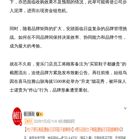
下，亦恐面临收购效果不及预期的情况，此举可能将使公司步
入泥潭，进而出现资金链危机。
同时，随着品牌矩阵的扩大，安踏面临日益复杂的品牌管理挑
战。如何在不同品牌间保持决策效率、协同能力和品牌个性，
成为最大的考验。
就在不久前，斐乐门店员工将顾客备注为“买双鞋子都嫌贵”的
截图流出，迫使品牌方紧急发布致歉公告。再往前推，始祖鸟
因在喜马拉雅山脉海拔5500米处举办“升龙”烟花秀，被环保人
士谴责为“炸山”行为，品牌形象遭受重创。