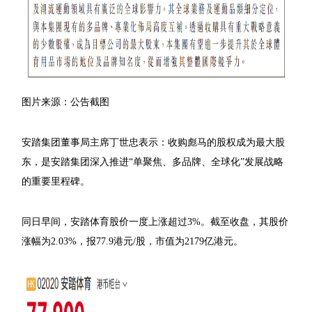
图片来源：公告截图
安踏集团董事局主席丁世忠表示：收购彪马的股权成为最大股
东，是安踏集团深入推进“单聚焦、多品牌、全球化”发展战略
的重要里程碑。
同日早间，安踏体育股价一度上涨超过3%。截至收盘，其股价
涨幅为2.03%，报77.9港元/股，市值为2179亿港元。