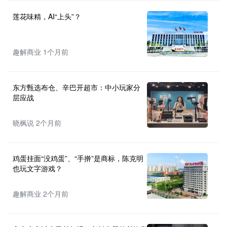
莲花味精，AI“上头”？
趣解商业 1个月前
东方甄选布仓、辛巴开超市：中小玩家分
层应战
晓枫说 2个月前
鸡蛋挂面“没鸡蛋”、“手擀”是商标，陈克明
也玩文字游戏？
趣解商业 2个月前