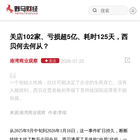
关店102家、亏损超5亿、耗时125天，西
贝何去何从？
港湾商业观察
2026-01-20
关注
一个创始人性格，往往可能决定了企业的生死存亡。没有
人能猜到，西贝在贾老板的带领下竟持续深陷泥潭里不能
自拔。
来源|港湾商业观察 作者|李镭
从2025年9月中旬到2026年1月16日，这一事件旷日持久，断断
续续大战了数百个回合后，西贝透露了具体的“中局”代价：一