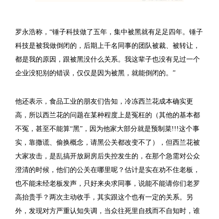
罗永浩称，“锤子科技做了五年，集中被黑就有足足四年。锤子
科技是被我做倒闭的，后期上千名同事的团队被裁、被转让，
都是我的原因，跟被黑没什么关系。我这辈子也没有见过一个
企业没犯别的错误，仅仅是因为被黑，就能倒闭的。”
他还表示，食品工业的朋友们告知，冷冻西兰花成本确实更
高，所以西兰花的问题在某种程度上是冤枉的（其他的基本都
不冤，甚至不能算“黑”，因为他家大部分就是预制菜!!!这个事
实，靠撒谎、偷换概念，请黑公关都改变不了），但西兰花被
大家攻击，是乱搞开放厨房后失控发生的，在那个急需对公众
澄清的时候，他们的公关在哪里呢？估计是实在劝不住老板，
也不能未经老板发声，只好来央求同事，说能不能请你们老罗
高抬贵手？两次主动收手，其实跟这个也有一定的关系。另
外，发现对方严重认知失调，当众往死里自残而不自知时，谁