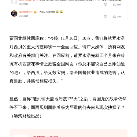
贾国龙继续回应称：“今晚（1月16日）10点，我们将就罗永浩
对西贝的重大污蔑诽谤一一全面回应。请广大媒体，所有网友
和政府有关部门关注。在回应前，请罗永浩先就四个月来在冷
冻有机西蓝花事情上欺骗全国网友（你总不能说自己是刚知道
的吧），给西贝，给无数宝妈，给全国餐饮业造成的危害，认
真道歉，并赔偿相应损失。”
显然，自称“遭到铺天盖地污蔑125天”之后，贾国龙的战争依然
停不下来，而西贝则面临着极为严重的何去何从现实抉择了？
（港湾财经出品）