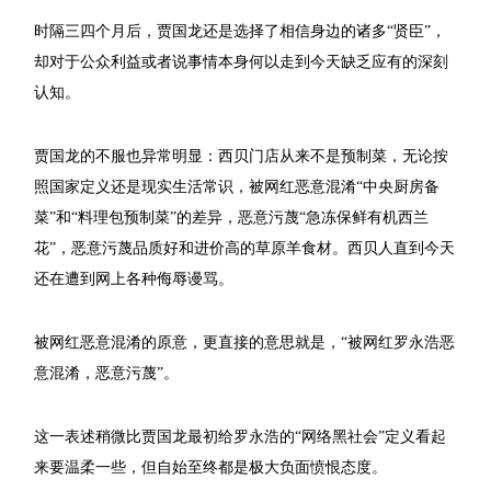
时隔三四个月后，贾国龙还是选择了相信身边的诸多“贤臣”，
却对于公众利益或者说事情本身何以走到今天缺乏应有的深刻
认知。
贾国龙的不服也异常明显：西贝门店从来不是预制菜，无论按
照国家定义还是现实生活常识，被网红恶意混淆“中央厨房备
菜”和“料理包预制菜”的差异，恶意污蔑“急冻保鲜有机西兰
花”，恶意污蔑品质好和进价高的草原羊食材。西贝人直到今天
还在遭到网上各种侮辱谩骂。
被网红恶意混淆的原意，更直接的意思就是，“被网红罗永浩恶
意混淆，恶意污蔑”。
这一表述稍微比贾国龙最初给罗永浩的“网络黑社会”定义看起
来要温柔一些，但自始至终都是极大负面愤恨态度。