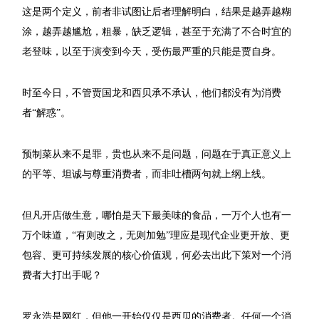
这是两个定义，前者非试图让后者理解明白，结果是越弄越糊
涂，越弄越尴尬，粗暴，缺乏逻辑，甚至于充满了不合时宜的
老登味，以至于演变到今天，受伤最严重的只能是贾自身。
时至今日，不管贾国龙和西贝承不承认，他们都没有为消费
者“解惑”。
预制菜从来不是罪，贵也从来不是问题，问题在于真正意义上
的平等、坦诚与尊重消费者，而非吐槽两句就上纲上线。
但凡开店做生意，哪怕是天下最美味的食品，一万个人也有一
万个味道，“有则改之，无则加勉”理应是现代企业更开放、更
包容、更可持续发展的核心价值观，何必去出此下策对一个消
费者大打出手呢？
罗永浩是网红，但他一开始仅仅是西贝的消费者。任何一个消