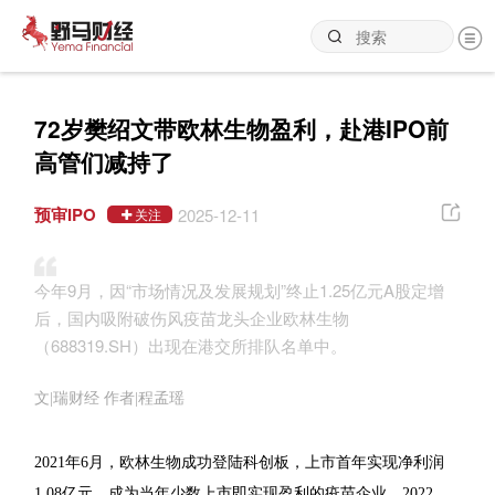
72岁樊绍文带欧林生物盈利，赴港IPO前
高管们减持了
预审IPO
2025-12-11
关注
今年9月，因“市场情况及发展规划”终止1.25亿元A股定增
后，国内吸附破伤风疫苗龙头企业欧林生物
（688319.SH）出现在港交所排队名单中。
文|瑞财经 作者|程孟瑶
2021年6月，欧林生物成功登陆科创板，上市首年实现净利润
1.08亿元，成为当年少数上市即实现盈利的疫苗企业。2022