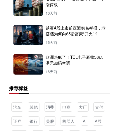
涨停板
16天前
越疆A股上市前夜遭实名举报，老
搭档为何向85后富豪“开火”？
16天前
欧洲热疯了！TCL电子豪掷56亿
港元加码空调
16天前
推荐标签
汽车
其他
消费
电商
大厂
支付
证券
银行
美股
机器人
AI
A股