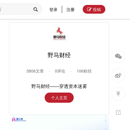
登录
注册
投稿
野马财经
3806文章
·
0评论
·
106粉丝
野马财经——穿透资本迷雾
个人主页