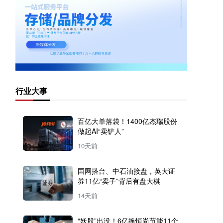
行业大事
百亿大单落袋！1400亿杰瑞股份
做起AI“卖铲人”
10天前
国网搭台、中石油接盘，英大证
券11亿“卖子”背后有盘大棋
14天前
“妖股”出没！6亿换恒尚节能11个