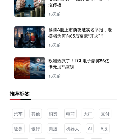
涨停板
16天前
越疆A股上市前夜遭实名举报，老
搭档为何向85后富豪“开火”？
16天前
欧洲热疯了！TCL电子豪掷56亿
港元加码空调
16天前
推荐标签
汽车
其他
消费
电商
大厂
支付
证券
银行
美股
机器人
AI
A股