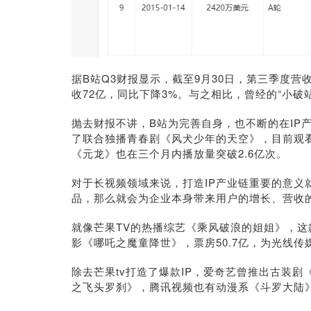
据B站Q3财报显示，截至9月30日，第三季度营收
收72亿，同比下降3%。与之相比，曾经的“小破
抛去财报不讲，B站为完善自身，也不断的在IP
了联合独播青春剧《风犬少年的天空》，目前观看
《元龙》也在三个月内播放量突破2.6亿次。
对于长视频领域来说，打造IP产业链重要的意义
品，那么就会为企业本身带来用户的增长、营收
就像芒果TV的热播综艺《乘风破浪的姐姐》，这款
影《哪吒之魔童降世》，票房50.7亿，为光线传媒
除去芒果tv打造了爆款IP，爱奇艺曾推出古装
之飞头罗刹》，腾讯视频也有动漫系《斗罗大陆