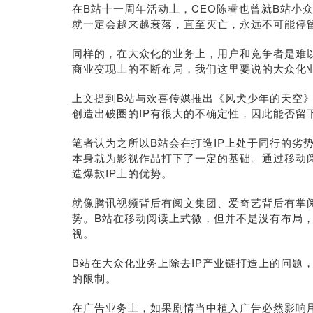
在B站十一周年活动上，CEO陈睿也曾就B站小
就一定会越来越衰落，直至灭亡，永远不可能停
同样的，在大众化的业务上，用户和竞争者是难
商业变现上的不断布局，我们这里要说的大众化业
上文提到B站与欢喜传媒推出《风犬少年的天空》
创造出破圈的IP有很大的不确定性，因此能否留
笔者认为之所以B站会在打造IP上处于同行的劣
本身就为影视作品打下了一定的基础。通过移动
造爆款IP上的优势。
就像腾讯视频背后有阅文集团、爱奇艺背后有掌阅
势。B站在移动阅读上式微，但并不是没有布局
视。
B站在大众化业务上除去IP产业链打造上的问题
的限制。
在广告业务上，如果剧情当中植入广告必然影响