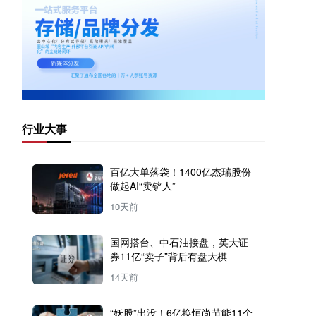
行业大事
百亿大单落袋！1400亿杰瑞股份
做起AI“卖铲人”
10天前
国网搭台、中石油接盘，英大证
券11亿“卖子”背后有盘大棋
14天前
“妖股”出没！6亿换恒尚节能11个