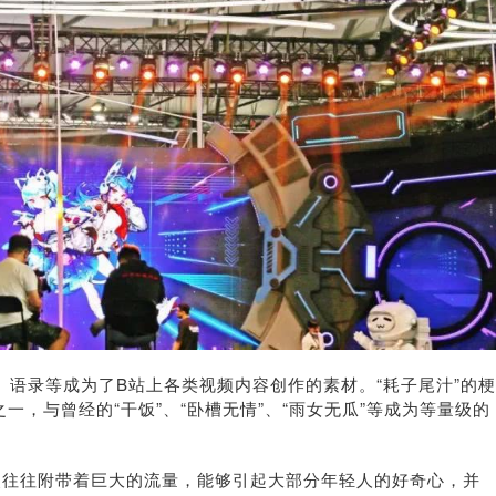
、语录等成为了B站上各类视频内容创作的素材。“耗子尾汁”的梗
，与曾经的“干饭”、“卧槽无情”、“雨女无瓜”等成为等量级的
点往往附带着巨大的流量，能够引起大部分年轻人的好奇心，并