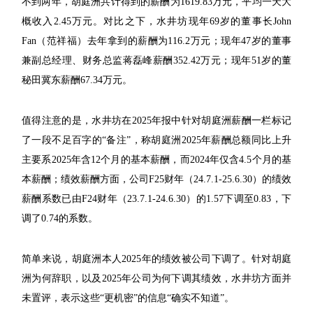
不到两年，胡庭洲共计得到的薪酬为1619.83万元，平均一天大
概收入2.45万元。对比之下，水井坊现年69岁的董事长John
Fan（范祥福）去年拿到的薪酬为116.2万元；现年47岁的董事
兼副总经理、财务总监蒋磊峰薪酬352.42万元；现年51岁的董
秘田冀东薪酬67.34万元。
值得注意的是，水井坊在2025年报中针对胡庭洲薪酬一栏标记
了一段不足百字的“备注”，称胡庭洲2025年薪酬总额同比上升
主要系2025年含12个月的基本薪酬，而2024年仅含4.5个月的基
本薪酬；绩效薪酬方面，公司F25财年（24.7.1-25.6.30）的绩效
薪酬系数已由F24财年（23.7.1-24.6.30）的1.57下调至0.83，下
调了0.74的系数。
简单来说，胡庭洲本人2025年的绩效被公司下调了。针对胡庭
洲为何辞职，以及2025年公司为何下调其绩效，水井坊方面并
未置评，表示这些“更机密”的信息“确实不知道”。