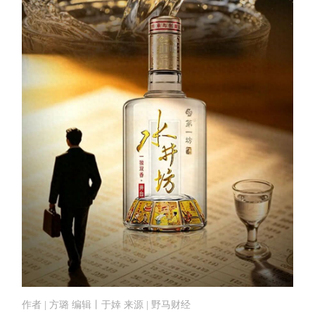
作者 | 方璐 编辑丨于婞 来源 | 野马财经