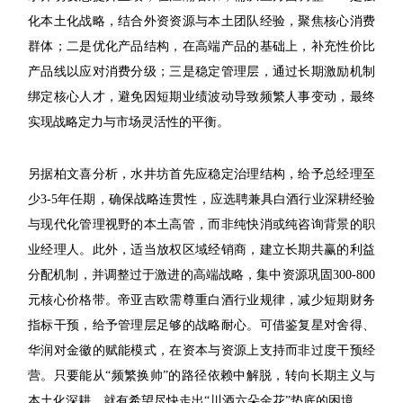
化本土化战略，结合外资资源与本土团队经验，聚焦核心消费
群体；二是优化产品结构，在高端产品的基础上，补充性价比
产品线以应对消费分级；三是稳定管理层，通过长期激励机制
绑定核心人才，避免因短期业绩波动导致频繁人事变动，最终
实现战略定力与市场灵活性的平衡。
另据柏文喜分析，水井坊首先应稳定治理结构，给予总经理至
少3-5年任期，确保战略连贯性，应选聘兼具白酒行业深耕经验
与现代化管理视野的本土高管，而非纯快消或纯咨询背景的职
业经理人。此外，适当放权区域经销商，建立长期共赢的利益
分配机制，并调整过于激进的高端战略，集中资源巩固300-800
元核心价格带。帝亚吉欧需尊重白酒行业规律，减少短期财务
指标干预，给予管理层足够的战略耐心。可借鉴复星对舍得、
华润对金徽的赋能模式，在资本与资源上支持而非过度干预经
营。只要能从“频繁换帅”的路径依赖中解脱，转向长期主义与
本土化深耕，就有希望尽快走出“川酒六朵金花”垫底的困境。