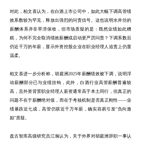
对此，柏文喜认为，在白酒上市公司中，如此大幅下调高管绩
效系数较为罕见，释放出强烈的问责信号。这也说明水井坊的
薪酬体系并非旱涝保收，但市场质疑的是：既然业绩如此糟
糕，为何不完全取消绩效薪酬或启动更严厉问责？下调系数后
仍近千万的年薪，显示外资控股企业在职业经理人追责上仍显
温柔。
柏文喜进一步分析称，胡庭洲2025年薪酬绩效被下调，说明浮
动薪酬部分已与业绩挂钩，此外，白酒行业高管薪酬普遍较
高，且外资背景职业经理人薪资通常高于本土同行，但真正的
问题不在于薪酬绝对值，而在于考核机制是否真正刚性——业
绩暴跌近七成，高管仍获近千万年薪，确实容易引发“负向激
励”质疑。
盘古智库高级研究员江瀚认为，关于外界对胡庭洲辞职一事认