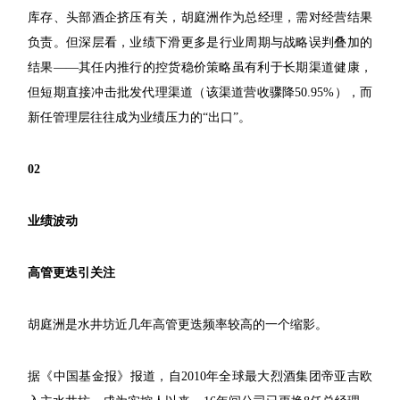
库存、头部酒企挤压有关，胡庭洲作为总经理，需对经营结果
负责。但深层看，业绩下滑更多是行业周期与战略误判叠加的
结果——其任内推行的控货稳价策略虽有利于长期渠道健康，
但短期直接冲击批发代理渠道（该渠道营收骤降50.95%），而
新任管理层往往成为业绩压力的“出口”。
02
业绩波动
高管更迭引关注
胡庭洲是水井坊近几年高管更迭频率较高的一个缩影。
据《中国基金报》报道，自2010年全球最大烈酒集团帝亚吉欧