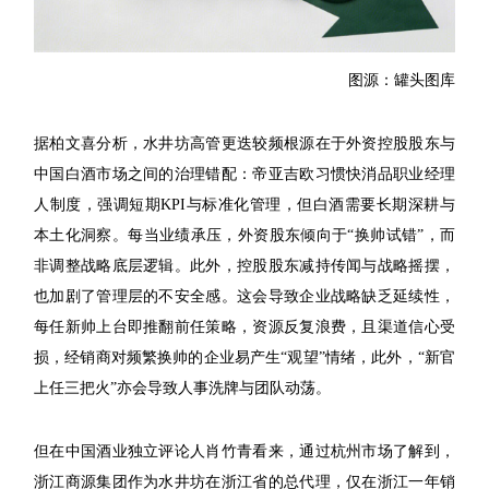
图源：罐头图库
据柏文喜分析，水井坊高管更迭较频根源在于外资控股股东与
中国白酒市场之间的治理错配：帝亚吉欧习惯快消品职业经理
人制度，强调短期KPI与标准化管理，但白酒需要长期深耕与
本土化洞察。每当业绩承压，外资股东倾向于“换帅试错”，而
非调整战略底层逻辑。此外，控股股东减持传闻与战略摇摆，
也加剧了管理层的不安全感。这会导致企业战略缺乏延续性，
每任新帅上台即推翻前任策略，资源反复浪费，且渠道信心受
损，经销商对频繁换帅的企业易产生“观望”情绪，此外，“新官
上任三把火”亦会导致人事洗牌与团队动荡。
但在中国酒业独立评论人肖竹青看来，通过杭州市场了解到，
浙江商源集团作为水井坊在浙江省的总代理，仅在浙江一年销