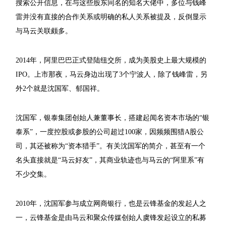
搜索公开信息，在与这些股东同名的知名大佬中，多位与钱峰
雷并没有直接的合作关系或明确的私人关系被提及，反倒显示
与马云关联颇多。
2014年，阿里巴巴正式登陆纽交所，成为美股史上最大规模的
IPO。上市那夜，马云身边出现了3个宁波人，除了钱峰雷，另
外2个就是沈国军、郁国祥。
沈国军，银泰集团创始人兼董事长，搭建起闻名资本市场的“银
泰系”，一度控股或参股的公司超过100家，因频频围猎A股公
司，其还被称为“资本猎手”。有关沈国军的简介，甚至有一个
名头直接就是“马云好友”，其商业轨迹也与马云的“阿里系”有
不少交集。
2010年，沈国军参与成立网商银行，也是云锋基金的发起人之
一，云锋基金是由马云和聚众传媒创始人虞锋发起设立的私募