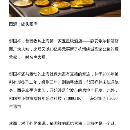
图源：罐头图库
郁国祥，曾因收购上海第一家五星级酒店——静安希尔顿酒店
而广为人知，之后又以10亿美元买断了杭州绕城高速公路的经
营权，一时名声大噪。
郁国祥还与轰动的上海社保大案有直接的牵连，并于2008年被
判有期徒刑二年，缓刑三年。刑满释放后，郁国祥并未低调隐
身，而是牵手许家印，开始涉足宁波市的房地产开发。此外，
郁国祥还曾操盘数年乐游科技（1089.HK），该公司已于2020
年退市。
然而，对于外界来说，郁国祥的原始累积，目前仍是一个谜。