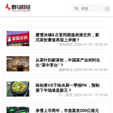
蜜雪冰城&古茗同期递表港交所，新
式茶饮赛道再迎上岸潮？
满投财经 2024-01-05 14:53:34
从茶叶到新茶饮，中国茶产业何时生
出“茶中茅台”？
趣解商业 2023-09-08 10:49:49
味知香VS千味央厨一季报PK，预制
菜下半场谁是新王？
不二研究 2023-08-01 17:15:09
奈雪上市两年，市值蒸发200亿港元