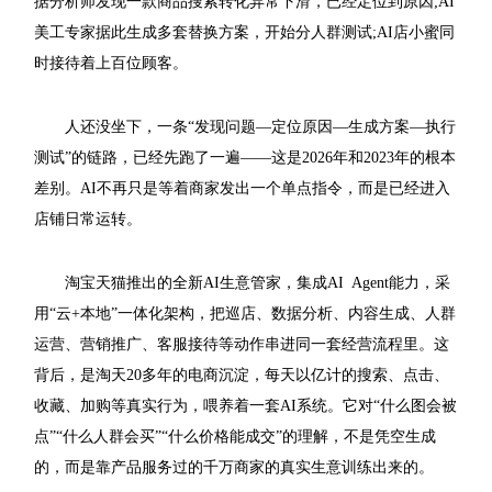
据分析师发现一款商品搜索转化异常下滑，已经定位到原因;AI
美工专家据此生成多套替换方案，开始分人群测试;AI店小蜜同
时接待着上百位顾客。
人还没坐下，一条“发现问题—定位原因—生成方案—执行
测试”的链路，已经先跑了一遍——这是2026年和2023年的根本
差别。AI不再只是等着商家发出一个单点指令，而是已经进入
店铺日常运转。
淘宝天猫推出的全新AI生意管家，集成AI Agent能力，采
用“云+本地”一体化架构，把巡店、数据分析、内容生成、人群
运营、营销推广、客服接待等动作串进同一套经营流程里。这
背后，是淘天20多年的电商沉淀，每天以亿计的搜索、点击、
收藏、加购等真实行为，喂养着一套AI系统。它对“什么图会被
点”“什么人群会买”“什么价格能成交”的理解，不是凭空生成
的，而是靠产品服务过的千万商家的真实生意训练出来的。