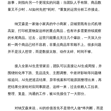
故事，则指向另一个更现实的问题：当团队人手有限、商品数
量又不少时，AI如何先把*耗时、*重复的运营分析工作接走。
纳艾森是一家做小家具的中小商家，店铺里既有台式机增
高架、打印机置物架这样的重点商品，也有许多需要持续观察
的长尾商品。过去，运营只能重点关注几个爆款，一天深入分
析一两个商品已经不容易，非重点商品常常顾不上。很多问题
并不是没人想管，而是数据太散、动作太碎、时间不够。
接入全新AI生意管家后，团队可以直接让AI生成周报，并
围绕转化率下跌、竞品流失、主图调整、中差评影响等问题继
续追问。AI先把巡店结果、异常线索和可能原因整理出来，再
把结果分派给对应同事跟进。这样一来，过去依赖人工拉表、
整理、复盘、沟通的工作，被AI先接住了一大部分。
对纳艾森来说，AI的价值首先不是替代人做*终判断，而是