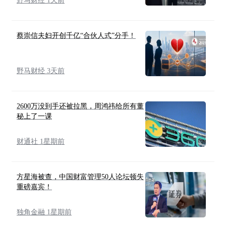
野马财经 1天前
蔡崇信夫妇开创千亿“合伙人式”分手！
野马财经 3天前
2600万没到手还被拉黑，周鸿祎给所有董
秘上了一课
财通社 1星期前
方星海被查，中国财富管理50人论坛顿失
重磅嘉宾！
独角金融 1星期前