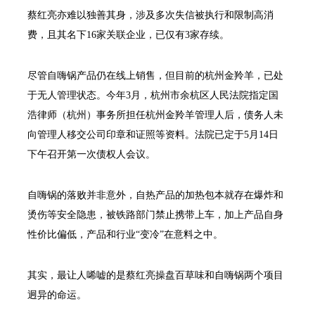
蔡红亮亦难以独善其身，涉及多次失信被执行和限制高消
费，且其名下16家关联企业，已仅有3家存续。
尽管自嗨锅产品仍在线上销售，但目前的杭州金羚羊，已处
于无人管理状态。今年3月，杭州市余杭区人民法院指定国
浩律师（杭州）事务所担任杭州金羚羊管理人后，债务人未
向管理人移交公司印章和证照等资料。法院已定于5月14日
下午召开第一次债权人会议。
自嗨锅的落败并非意外，自热产品的加热包本就存在爆炸和
烫伤等安全隐患，被铁路部门禁止携带上车，加上产品自身
性价比偏低，产品和行业“变冷”在意料之中。
其实，最让人唏嘘的是蔡红亮操盘百草味和自嗨锅两个项目
迥异的命运。