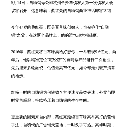
5月14日，自嗨锅母公司杭州金羚羊债权人第一次债权人会
议将召开。这意味着，蔡红亮的自嗨锅商业神话即将终结。
今年47岁的蔡红亮，既是百草味创始人，也被称作“自嗨
锅”之父，在这两个品牌上，他的运气却大相径庭。
2016年，蔡红亮将百草味卖给好想你，一举套现9.6亿元。两
年后，他以精准定位“宅经济”的自嗨锅产品进行二次创业，
先后迎来多轮融资，估值最高75亿元，如今却走到破产清算
的地步。
红极一时的自嗨锅为何惨败？方便速食品类失速，外卖与即
时零售崛起，持续挤压着自嗨锅的生存空间。
更重要的因素来自内部，蔡红亮延续百草味高举高打的营销
手法，自嗨锅的广告铺天盖地，一时炙手可热。高峰时期，