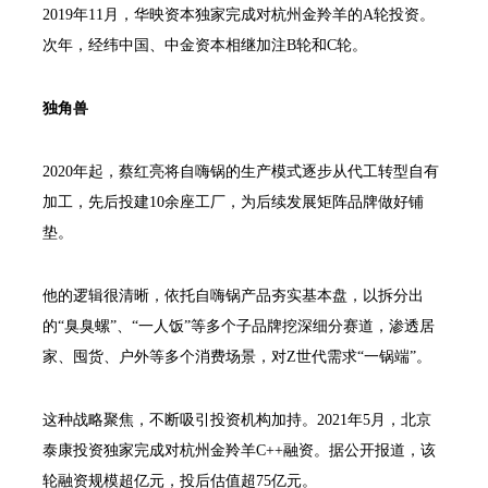
2019年11月，华映资本独家完成对杭州金羚羊的A轮投资。
次年，经纬中国、中金资本相继加注B轮和C轮。
独角兽
2020年起，蔡红亮将自嗨锅的生产模式逐步从代工转型自有
加工，先后投建10余座工厂，为后续发展矩阵品牌做好铺
垫。
他的逻辑很清晰，依托自嗨锅产品夯实基本盘，以拆分出
的“臭臭螺”、“一人饭”等多个子品牌挖深细分赛道，渗透居
家、囤货、户外等多个消费场景，对Z世代需求“一锅端”。
这种战略聚焦，不断吸引投资机构加持。2021年5月，北京
泰康投资独家完成对杭州金羚羊C++融资。据公开报道，该
轮融资规模超亿元，投后估值超75亿元。