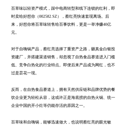
百草味以轻资产模式，踩中电商转型和线下连锁的红利，即
时卖给好想你（002582.SZ），蔡红亮快速套现离场。后
来，好想你将百草味转售给百事饮料，更是一举净赚40亿
元。
对于自嗨锅产品，蔡红亮选择了重资产之路，砸真金白银投
资建厂，并搭建渠道销售，却忽视了自热食品赛道进入门槛
低、竞争白热化的行业特点。即便后来产品成为网红，也不
过是昙花一现。
反而，在自热食品赛道上，拥有天然供应链和品牌优势的餐
饮企业更为轻松从容，这或许正是海底捞的自热火锅、统一
企业中国的开小灶等仍能存活的原因之一。
百草味和自嗨锅，能够迅速做大，也说明蔡红亮的眼光敏