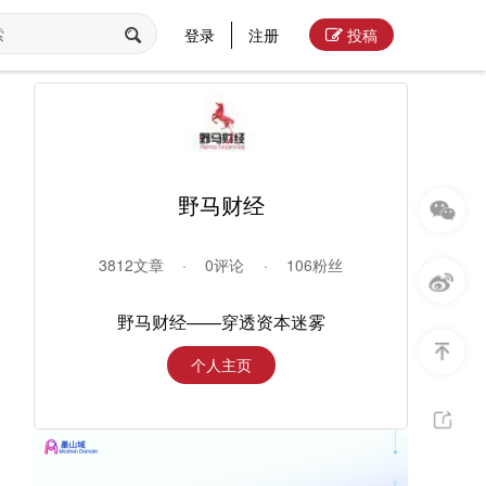
登录
注册
投稿
野马财经
3812文章
·
0评论
·
106粉丝
野马财经——穿透资本迷雾
个人主页