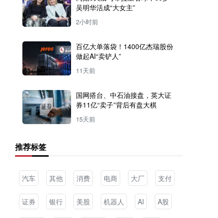
吴明华活成“大女主”
2小时前
百亿大单落袋！1400亿杰瑞股份
做起AI“卖铲人”
11天前
国网搭台、中石油接盘，英大证
券11亿“卖子”背后有盘大棋
15天前
推荐标签
汽车
其他
消费
电商
大厂
支付
证券
银行
美股
机器人
AI
A股