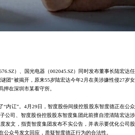
76.SZ）、国光电器（002045.SZ）同时发布董事长陆宏达任
谜团”被揭开，原来55岁陆宏达今年2月在美涉嫌性侵27岁女
羁押在深圳市某看守所。
了“内讧”。4月29日，智度股份间接控股股东智度德正在公众
子公司、智度股份控股股东智度集团此前擅自澄清陆宏达涉
又两度发文，指责智度集团发布不实公告，并表示要优化公司股
日在公众号发文回应，质疑智度德正行为的合法性。