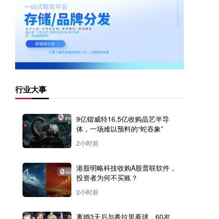
行业大事
9亿锴威特16.5亿收购晶艺半导
体，一场难以预料的“蛇吞象”
2小时前
港股明略科技收购A股普联软件，
投资者为何不买账？
2小时前
离婚3天后与希拉里看球，60岁