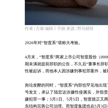
作者 | 方璐 编辑丨于婞 来源 | 野马财经
2026年对“智度系”堪称大考验。
4月末，“智度系”两家上市公司智度股份（0006
期未满就提前辞职的公告，不久后“董事长辞职
性被起诉，而他本人因涉嫌刑事犯罪案件，被
舆论发酵的同时，“智度系”内部也罕见地出现
号发文，承认了陆宏达涉嫌性侵属实，并指责
嫌犯罪一事；5月1日、5月5日，智度德正
东结构完善公司治理。而智度集团也在5月3