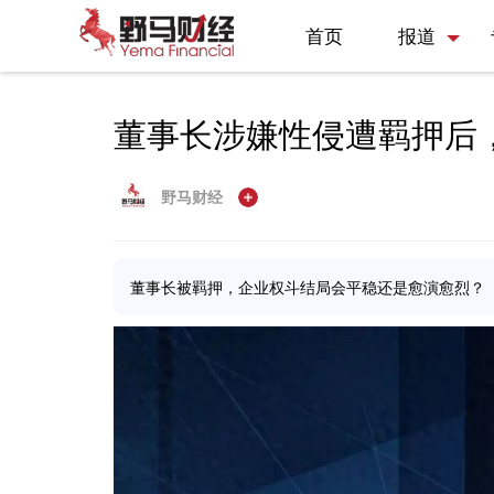
首页
报道
董事长涉嫌性侵遭羁押后，
野马财经
董事长被羁押，企业权斗结局会平稳还是愈演愈烈？