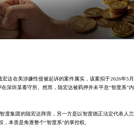
陆宏达在美涉嫌性侵被起诉的案件属实，该案拟于2026年5月
押在深圳某看守所。然而，陆宏达被羁押并未平息“智度系”内
托智度集团的陆宏达阵营，另一方是以智度德正法定代表人兰
权，本质是角逐整个“智度系”的掌控权。