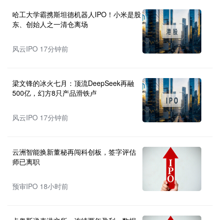
哈工大学霸携斯坦德机器人IPO！小米是股
东、创始人之一清仓离场
风云IPO 17分钟前
梁文锋的冰火七月：顶流DeepSeek再融
500亿，幻方8只产品滑铁卢
风云IPO 17分钟前
云洲智能换新董秘再闯科创板，签字评估
师已离职
预审IPO 18小时前