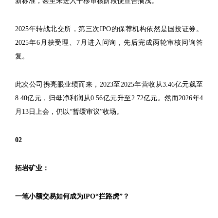
新标准，甚至未进入平移审核阶段便宣告搁浅。
2025年转战北交所，第三次IPO的保荐机构依然是国投证券。
2025年6月获受理、7月进入问询，先后完成两轮审核问询答
复。
此次公司携亮眼业绩而来，2023至2025年营收从3.46亿元飙至
8.40亿元，归母净利润从0.56亿元升至2.72亿元。然而2026年4
月13日上会，仍以“暂缓审议”收场。
02
拓岩矿业：
一笔小额交易如何成为IPO“拦路虎”？