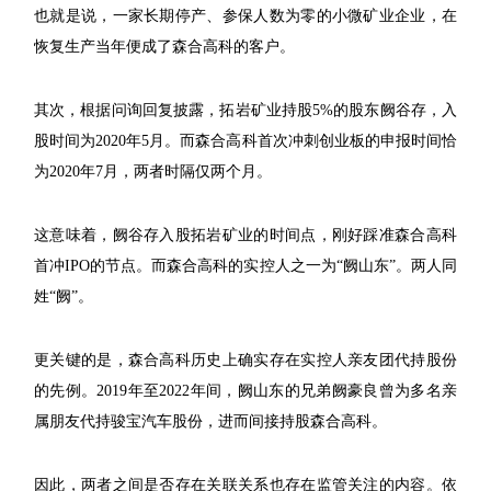
也就是说，一家长期停产、参保人数为零的小微矿业企业，在
恢复生产当年便成了森合高科的客户。
其次，根据问询回复披露，拓岩矿业持股5%的股东阙谷存，入
股时间为2020年5月。而森合高科首次冲刺创业板的申报时间恰
为2020年7月，两者时隔仅两个月。
这意味着，阙谷存入股拓岩矿业的时间点，刚好踩准森合高科
首冲IPO的节点。而森合高科的实控人之一为“阙山东”。两人同
姓“阙”。
更关键的是，森合高科历史上确实存在实控人亲友团代持股份
的先例。2019年至2022年间，阙山东的兄弟阙豪良曾为多名亲
属朋友代持骏宝汽车股份，进而间接持股森合高科。
因此，两者之间是否存在关联关系也存在监管关注的内容。依