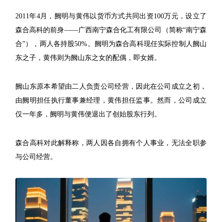
2011年4月，阙明与黄伟以货币方式共同出资100万元，设立了
森合高科的前身——广西南宁森合化工有限公司（简称“南宁森
合”），两人各持股50%。阙明为森合高科现任实际控制人阙山
东之子，黄伟则为阙山东之女的配偶，即女婿。
阙山东原本希望由二人负责公司经营，因此在公司成立之初，
由阙明担任执行董事兼经理，黄伟担任监事。然而，公司成立
仅一年多，阙明与黄伟便退出了创始股东行列。
森合高科对此解释称，两人因各自拥有个人事业，无法全职参
与公司经营。