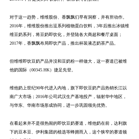
对于这一趋势，维维股份、香飘飘们早有洞察，并有所动作。
2016年，维维股份推出逗系列植物蛋白饮料，3年后推出冰镇维
维豆奶系列，将豆奶即饮化，并登陆各大商超和餐厅桌面；
2017年，香飘飘布局即饮产品，推出杯装液态奶茶产品。
但维维即饮豆奶产品并没和豆奶粉一样做大，这一赛道已被维
他奶国际（00345.HK）捷足先登。
维他奶上世纪90年代进入内地，旗下即饮豆奶产品热销长江以
南广大市场；2016年公司武汉生产基地投产，辐射华中地区，
与华东、华南市场形成协同，进一步巩固领先优势。
在看起来并不是很热闹的即饮豆奶赛道，维他奶在前，达利旗
下的豆本豆、伊利集团的植选等蜂拥而入，这个狭窄的赛道顿