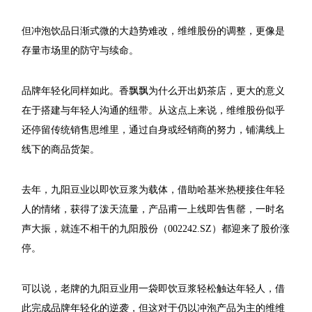
但冲泡饮品日渐式微的大趋势难改，维维股份的调整，更像是
存量市场里的防守与续命。
品牌年轻化同样如此。香飘飘为什么开出奶茶店，更大的意义
在于搭建与年轻人沟通的纽带。从这点上来说，维维股份似乎
还停留传统销售思维里，通过自身或经销商的努力，铺满线上
线下的商品货架。
去年，九阳豆业以即饮豆浆为载体，借助哈基米热梗接住年轻
人的情绪，获得了泼天流量，产品甫一上线即告售罄，一时名
声大振，就连不相干的九阳股份（002242.SZ）都迎来了股价涨
停。
可以说，老牌的九阳豆业用一袋即饮豆浆轻松触达年轻人，借
此完成品牌年轻化的逆袭，但这对于仍以冲泡产品为主的维维