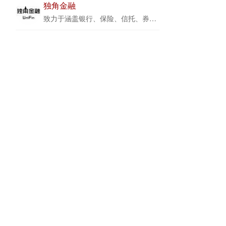
独角金融
致力于涵盖银行、保险、信托、券商、基金、期货、互联网金融等大金融领域的报道，以独家视角观察金融，拆解市场，穿透迷雾。