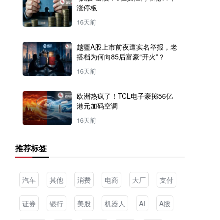
涨停板
16天前
越疆A股上市前夜遭实名举报，老
搭档为何向85后富豪“开火”？
16天前
欧洲热疯了！TCL电子豪掷56亿
港元加码空调
16天前
推荐标签
汽车
其他
消费
电商
大厂
支付
证券
银行
美股
机器人
AI
A股