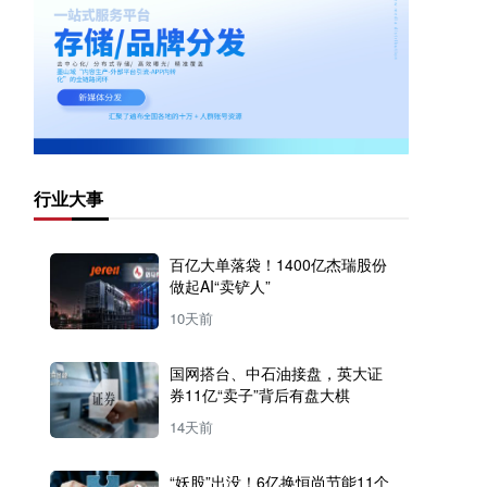
行业大事
百亿大单落袋！1400亿杰瑞股份
做起AI“卖铲人”
10天前
国网搭台、中石油接盘，英大证
券11亿“卖子”背后有盘大棋
14天前
“妖股”出没！6亿换恒尚节能11个