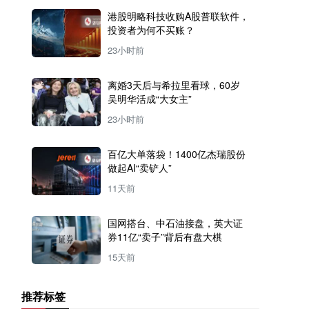
港股明略科技收购A股普联软件，
投资者为何不买账？
23小时前
离婚3天后与希拉里看球，60岁
吴明华活成“大女主”
23小时前
百亿大单落袋！1400亿杰瑞股份
做起AI“卖铲人”
11天前
国网搭台、中石油接盘，英大证
券11亿“卖子”背后有盘大棋
15天前
推荐标签