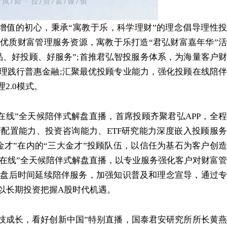
值的初心，秉承“寓教于乐，科学理财”的理念倡导理性投
优质财富管理服务资源，寓教于乐打造“君弘财富嘉年华”活
品、好投顾、好服务”;首推君弘智投服务体系，为海量客户财
理践行普惠金融;汇聚最优投顾专业能力，强化投顾在线陪伴
2.0模式。
在线”全天候陪伴式解盘直播，首席投顾齐聚君弘APP，全程
配置能力、投资咨询能力、ETF研究能力深度嵌入投顾服务
金才”在内的“三大金才”投顾队伍，以信任为基石为客户创造
“投顾在线”全天候陪伴式解盘直播，以专业服务强化客户对财富管
栏目盘后时间延续陪伴服务，加强知识普及和理念宣导，通过专
以长期投资把握A股时代机遇。
科技成长，看好创新中国”特别直播，国泰君安研究所所长黄燕