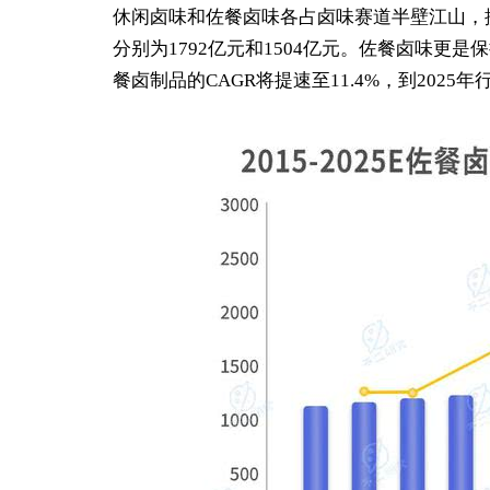
休闲卤味和佐餐卤味各占卤味赛道半壁江山，据C
分别为1792亿元和1504亿元。佐餐卤味更是
餐卤制品的CAGR将提速至11.4%，到2025年