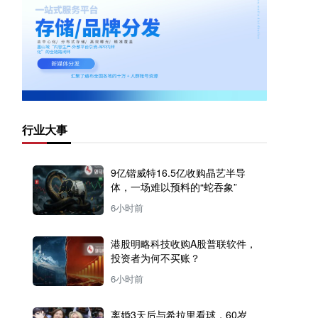
行业大事
9亿锴威特16.5亿收购晶艺半导
体，一场难以预料的“蛇吞象”
6小时前
港股明略科技收购A股普联软件，
投资者为何不买账？
6小时前
离婚3天后与希拉里看球，60岁