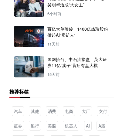
吴明华活成“大女主”
6小时前
百亿大单落袋！1400亿杰瑞股份
做起AI“卖铲人”
11天前
国网搭台、中石油接盘，英大证
券11亿“卖子”背后有盘大棋
15天前
推荐标签
汽车
其他
消费
电商
大厂
支付
证券
银行
美股
机器人
AI
A股