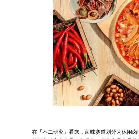
在「不二研究」看来，卤味赛道划分为休闲卤