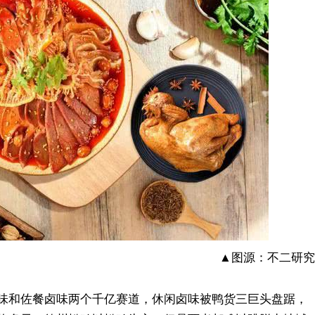
▲图源：不二研究
味和佐餐卤味两个千亿赛道，休闲卤味被鸭货三巨头盘踞，