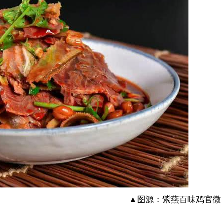
▲图源：紫燕百味鸡官微