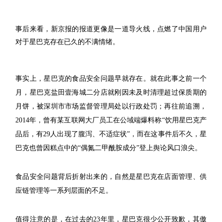
事后来看，新京报的报道更像是一道导火线，点燃了中国用户
对于星巴克存在已久的不满情绪。
事实上，星巴克的食品安全问题早就存在。就在此事之前一个
月，星巴克盐田壹海城二分店就刚因未及时清理超过保质期的
月饼，被深圳市市场监督管理局处以行政处罚；再往前追溯，
2014年，曾有某互联网大厂员工在公域端爆料称“饮用星巴克产
品后，有29人出现了腹泻、不适症状”，而在这事件后不久，星
巴克也曾因糕点中的“偶氮二甲酰胺成分”登上舆论风口浪尖。
食品安全问题背后折射出来的，自然是星巴克在店面管理、供
应链管理等一系列层面的不足。
值得注意的是，在过去的23年里，星巴克很少公开致歉，其傲