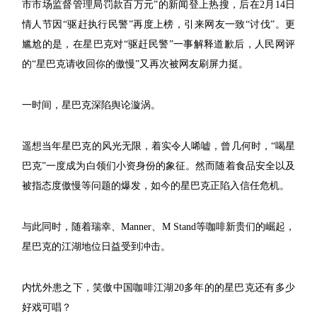
市市场监督管理局罚款百万元”的新闻登上热搜，后在2月14日
情人节因“驱赶执行民警”再度上榜，引来网友一致“讨伐”。更
尴尬的是，在星巴克对“驱赶民警”一事解释道歉后，人民网评
的“星巴克请收回你的傲慢”又再次被网友刷屏力挺。
一时间，星巴克深陷舆论漩涡。
遥想当年星巴克的风光无限，着实令人唏嘘，曾几何时，“喝星
巴克”一度成为白领们小资身份的象征。然而随着食品安全以及
被指态度傲慢等问题的爆发，如今的星巴克正陷入信任危机。
与此同时，随着瑞幸、Manner、M Stand等咖啡新贵们的崛起，
星巴克的江湖地位日益受到冲击。
内忧外患之下，笑傲中国咖啡江湖20多年的的星巴克还有多少
好戏可唱？