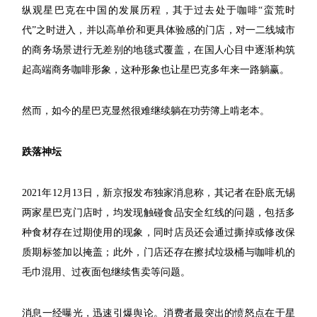
纵观星巴克在中国的发展历程，其于过去处于咖啡“蛮荒时
代”之时进入，并以高单价和更具体验感的门店，对一二线城市
的商务场景进行无差别的地毯式覆盖，在国人心目中逐渐构筑
起高端商务咖啡形象，这种形象也让星巴克多年来一路躺赢。
然而，如今的星巴克显然很难继续躺在功劳簿上啃老本。
跌落神坛
2021年12月13日，新京报发布独家消息称，其记者在卧底无锡
两家星巴克门店时，均发现触碰食品安全红线的问题，包括多
种食材存在过期使用的现象，同时店员还会通过撕掉或修改保
质期标签加以掩盖；此外，门店还存在擦拭垃圾桶与咖啡机的
毛巾混用、过夜面包继续售卖等问题。
消息一经曝光，迅速引爆舆论。消费者最突出的愤怒点在于星