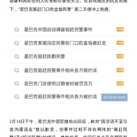
该爆料因牵扯到人民警察而备受关注。在群情激愤的民意助推
下，“星巴克驱赶门口吃盒饭民警” 第二天便冲上热搜。
2月14日下午，星巴克中国官微给出回应，称对“因言语不妥引
发沟通误会”致以歉意，但事件过程不存在网传的“驱赶民