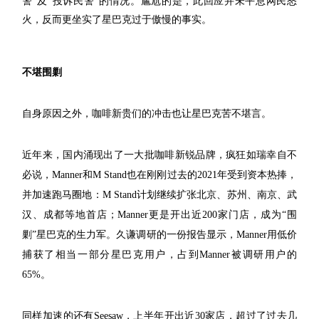
警”及“投诉民警”的情况。尴尬的是，此回应并未平息网民怒
火，反而更坐实了星巴克过于傲慢的事实。
不堪围剿
自身原因之外，咖啡新贵们的冲击也让星巴克苦不堪言。
近年来，国内涌现出了一大批咖啡新锐品牌，疯狂如瑞幸自不
必说，Manner和M Stand也在刚刚过去的2021年受到资本热捧，
并加速跑马圈地：M Stand计划继续扩张北京、苏州、南京、武
汉、成都等地首店；Manner更是开出近200家门店，成为“围
剿”星巴克的生力军。久谦调研的一份报告显示，Manner用低价
捕获了相当一部分星巴克用户，占到Manner被调研用户的
65%。
同样加速的还有Seesaw，上半年开出近30家店，超过了过去几