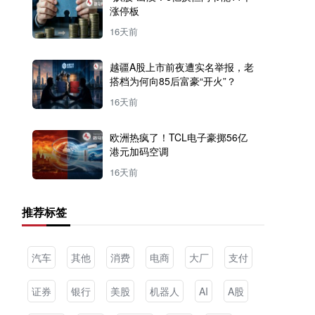
涨停板
16天前
越疆A股上市前夜遭实名举报，老
搭档为何向85后富豪“开火”？
16天前
欧洲热疯了！TCL电子豪掷56亿
港元加码空调
16天前
推荐标签
汽车
其他
消费
电商
大厂
支付
证券
银行
美股
机器人
AI
A股