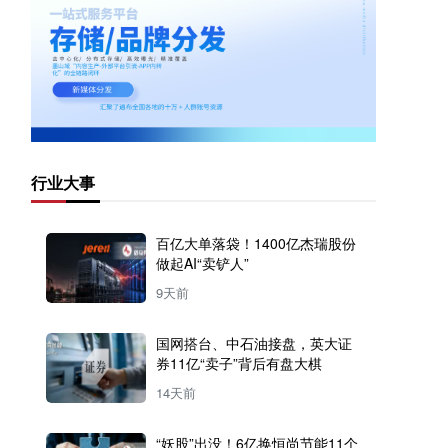
行业大事
百亿大单落袋！1400亿杰瑞股份
做起AI“卖铲人”
9天前
国网搭台、中石油接盘，英大证
券11亿“卖子”背后有盘大棋
14天前
“妖股”出没！6亿换恒尚节能11个