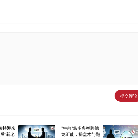
提交评论
莱特迎来
"牛散"鑫多多举牌德
0后”新老
龙汇能，操盘术与翻