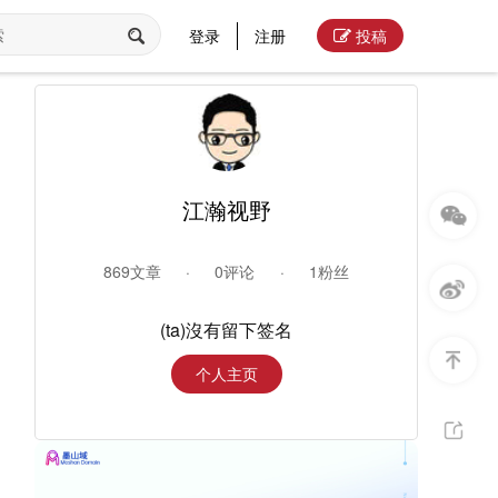
登录
注册
投稿
江瀚视野
869文章
·
0评论
·
1粉丝
(ta)沒有留下签名
个人主页