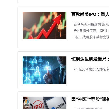
百秋尚美IPO：重
百秋尚美用极致的“脏活
P业务增长停滞、DP业
6亿，战略股东减持套现
恒润达生研发迷局：
键人物隐身”
7.8亿元研发投入难掩
因“神医”“荐股”课