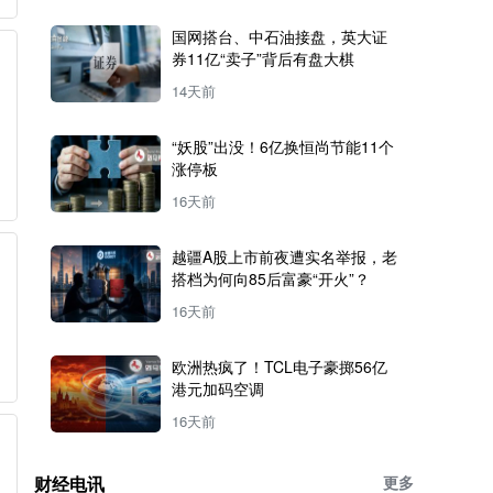
国网搭台、中石油接盘，英大证
券11亿“卖子”背后有盘大棋
14天前
“妖股”出没！6亿换恒尚节能11个
涨停板
16天前
越疆A股上市前夜遭实名举报，老
搭档为何向85后富豪“开火”？
16天前
欧洲热疯了！TCL电子豪掷56亿
港元加码空调
16天前
财经电讯
更多