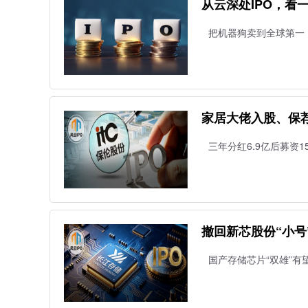
从云深处IPO，看
把机器狗卖到全球第一
家居大佬入股、保荐
三年分红6.9亿后募资15
撤回新芯股份“小号
国产存储芯片“双雄”有