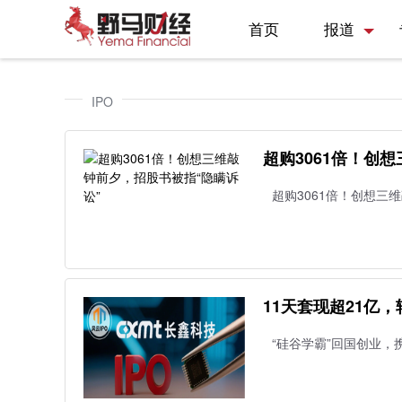
首页
报道
IPO
超购3061倍！创
超购3061倍！创想三
11天套现超21亿，
“硅谷学霸”回国创业，携