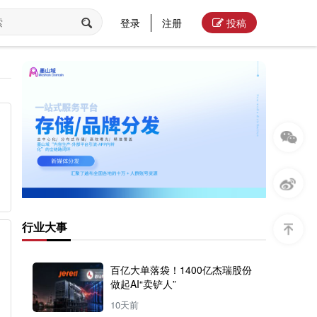
登录
注册
投稿
行业大事
百亿大单落袋！1400亿杰瑞股份
做起AI“卖铲人”
10天前