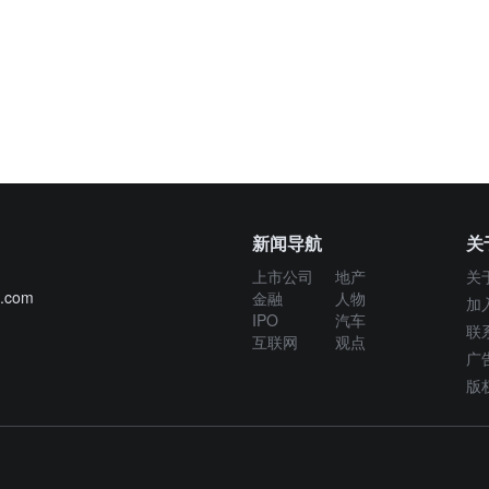
新闻导航
关
上市公司
地产
关
g.com
金融
人物
加
IPO
汽车
联
互联网
观点
广
版