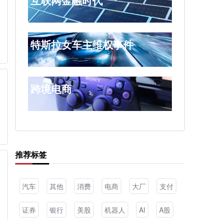
互联网金融时代
特斯拉女车主维权事件
跨境电商
推荐标签
汽车
其他
消费
电商
大厂
支付
证券
银行
美股
机器人
AI
A股