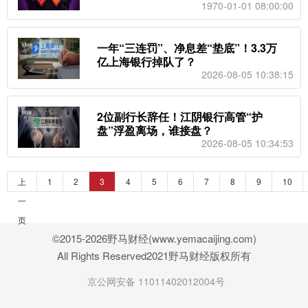
1970-01-01 08:00:00
一年“三连罚”、净息差“垫底”！3.3万
亿上海银行掉队了？
2026-08-05 10:38:15
2位副行长辞任！江阴银行高管“护
盘”浮盈离场，谁接盘？
2026-08-05 10:34:53
上
1
2
3
4
5
6
7
8
9
10
一
页
©2015-2026野马财经(www.yemacaijing.com)
All Rights Reserved2021野马财经版权所有
京公网安备 11011402012004号