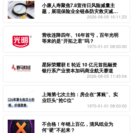
小康人寿聚焦7.8宣传日风险减量主
题，展现保险业全链条防灾救灾减灾
实践
2026-08-05 16:11:23
营收连降四年、16年首亏，百年光明
等来的是“开拓之君”吗？
1970-01-01 08:00:00
星际荣耀获 E 轮近 10 亿元首批融资
银行系产业资本加码商业航天赛道
2026-08-05 11:45:04
上海第七次土拍：房企在“算账”、实
业巨头“抢C位”
1970-01-01 08:00:00
不合格！年销上百亿，清风纸业为
何“硬”不起来？